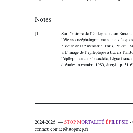
Notes
1
[
]
Sur l’histoire de l’épilepsie : Jean Bancau
l’électroencéphalogramme », dans Jacques 
histoire de la psychiatrie, Paris, Privat, 
« L’image de l’épileptique à travers l’his
l’épileptique dans la société, Ligue françai
d’études, novembre 1980, dactyl., p. 31-6
2024-2026 —
STOP M
ORTALITÉ
ÉP
ILEPSIE
- 
contact: contact@stopmep.fr