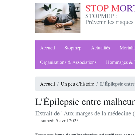
STOP M
OR
STOPMEP :
Prévenir les risques 
Accueil
Stopmep
Actualités
Mortal
Organisations & Associations
Hommages & T
L’Épilepsie entr
Accueil
Un peu d’histoire
L’Épilepsie entre malheur
Extrait de "Aux marges de la médecine (.
samedi 5 avril 2025
Dans son livre de vulgarisation scientifique cons