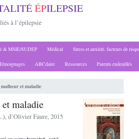
TALITÉ
ÉP
ILEPSIE
liés à l’épilepsie
ité & MSIE/SUDEP
Médical
Stress et anxiété, facteurs de risq
émoignages
ABCdaire
Ressources
Parents endeuillés
e malheur et maladie
 et maladie
.), d’Olivier Faure, 2015
acré au corps humain* , voici