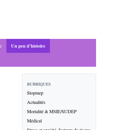
Un peu d’histoire
ue
RUBRIQUES
Stopmep
Actualités
Mortalité & MSIE/SUDEP
Médical
Stress et anxiété, facteurs de risque