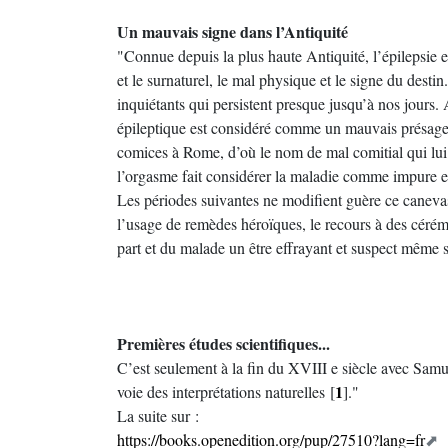
Un mauvais signe dans l’Antiquité
"Connue depuis la plus haute Antiquité, l’épilepsie es
et le surnaturel, le mal physique et le signe du desti
inquiétants qui persistent presque jusqu’à nos jours.
épileptique est considéré comme un mauvais présage d
comices à Rome, d’où le nom de mal comitial qui lui e
l’orgasme fait considérer la maladie comme impure et 
Les périodes suivantes ne modifient guère ce canevas
l’usage de remèdes héroïques, le recours à des cérémo
part et du malade un être effrayant et suspect même s
Premières études scientifiques...
C’est seulement à la fin du XVIII e siècle avec Sam
1
voie des interprétations naturelles
[
]
."
La suite sur :
https://books.openedition.org/pup/27510?lang=fr