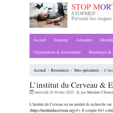
STOP M
OR
STOPMEP :
Prévenir les risques 
Accueil
Stopmep
Actualités
Mortal
Organisations & Associations
Hommages & T
L’ins
Accueil
Ressources
Sites spécialisés
L’institut du Cerveau & E
mercredi 26 février 2025
,
par
Maxime Chouc
L’Institut du Cerveau est un institut de recherche sur
(
https://institutducerveau.org/
). Il compte 843 colla