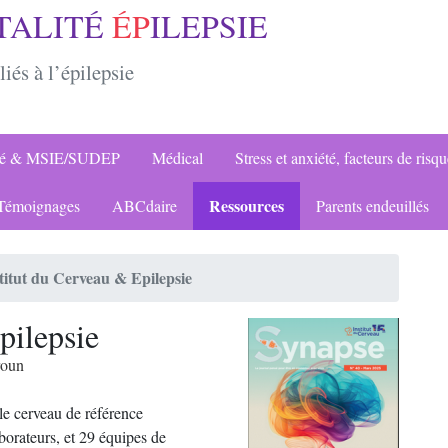
TALITÉ
ÉP
ILEPSIE
liés à l’épilepsie
ité & MSIE/SUDEP
Médical
Stress et anxiété, facteurs de risq
Ressources
émoignages
ABCdaire
Parents endeuillés
titut du Cerveau & Epilepsie
pilepsie
roun
 le cerveau de référence
borateurs, et 29 équipes de