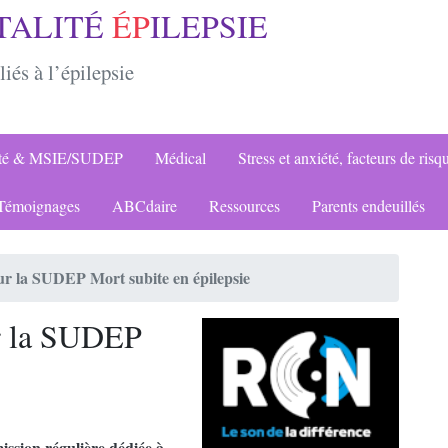
TALITÉ
ÉP
ILEPSIE
liés à l’épilepsie
ité & MSIE/SUDEP
Médical
Stress et anxiété, facteurs de risq
émoignages
ABCdaire
Ressources
Parents endeuillés
ur la SUDEP Mort subite en épilepsie
ur la SUDEP
ssion régulière dédiée à