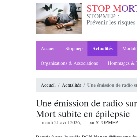
STOP M
OR
STOPMEP :
Prévenir les risques 
Actualités
Accueil
Stopmep
Mortal
Organisations & Associations
Hommages & T
Une émission de radio s
Accueil
Actualités
Une émission de radio s
Mort subite en épilepsie
mardi 21 avril 2026
,
par
STOPMEP
Depuis 2 ans, la radio RCN Nancy diffuse une émi