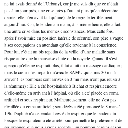
ne lui avais donné de l’Urbanyl, car je me suis dit que ce n’était
pas à un jour près, une crise près (d’autant plus qu’en décembre
dernier elle n’en avait fait qu’une). Je le regrette terriblement
aujourd’hui. Car, le lendemain matin, à la même heure, elle a fait
une autre crise dans les mêmes circonstances. Mais cette fois,
après l’avoir mise en position latérale de sécurité, son père a vaqué
à ses occupations en attendant qu’elle revienne à la conscience.
Pour lui, c’était un bis repetita de la veille, d’une maladie sans
risque autre que la mauvaise chute ou la noyade. Quand il s’est
aperçu qu’elle ne respirait plus, il lui a fait un massage cardiaque ;
mais le cœur n’est reparti qu’avec le SAMU qui a mis 30 mn à
arriver ( les pompiers sont arrivés en 3 mn mais n’ont pas réussi à
la réanimer) ; Elle a été hospitalisée à Bichat et respirait encore
d’elle-même en arrivant à l’hôpital, où elle a été placée en coma
artificiel et sous respirateur. Malheureusement, elle ne s’est pas
réveillée du coma artificiel ; son décès a été prononcé le 8 mars à
19h. Daphné n’a cependant cessé de respirer que le lendemain
lorsque le respirateur a été arrêté pour permettre le prélèvement de
ses organes, que nous avions accepté : un poumon, 2 reins et son