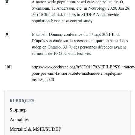
8
[
]
A nation wide population-based case-control study, O.
Sveinsonn, T. Andersson, etc, in Neurology 2020, Jan 28,
94 (4)Clinical risk factors in SUDEP A nationwide
population-based case-control study
9
[
]
Elizabeth Donner,-conférence du 17 sept 2021 Ibid.
D’après son étude sur le recensement quasi exhaustif des
sudep en Ontario, 33 % des personnes décédées avaient
eu moins de 10 GTC dans leur vie.
10
[
]
https://www.cochrane.org/fr/CD011792/EPILEPSY_traiteme
pour-prevenir-la-mort-subite-inattendue-en-epilepsie-
msie
, 2020
RUBRIQUES
Stopmep
Actualités
Mortalité & MSIE/SUDEP