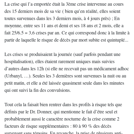
La crise qui l’a emportée était la 3ème crise intervenue au cours
des 15 derniers mois de sa vie ( bien qu’en réalité, elles soient
toutes survenues dans les 3 derniers mois, à 4 jours près) ; En
moyenne, entre ses 11 ans et demi et ses 18 ans et 2 mois, elle a
fait 25/6.5 = 3,6 crises par an. Ce qui correspond donc à la limite à
partir de laquelle le risque de décès par mort subite est quintuplé...
Les crises se produisaient la journée (sauf parfois pendant une
hospitalisation), elles étaient rarement uniques mais suivies
d’autres dans les 12h (si elle ne recevait pas un médicament adhoc
(Urbanyl, …). Seules les 3 dernières sont survenues la nuit ou au
petit matin, et elle a été laissée quasiment seule dans les minutes
qui ont suivi la fin des convulsions.
Tout cela la faisait bien rentrer dans les profils à risque tels que
définis par le Dr. Donner, qui mentionne le fait d’être seul et
probablement aussi le caractère nocturne de la crise comme 2
facteurs de risque supplémentaires : 80 à 90 % des décès
survenant sans témoins. En revanche, la prise de plusieurs anti-